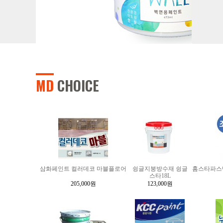
MD
CHOICE
삼화페인트 컬러데코 마블플로어
슁글지붕방수재 슁글
홈스타파스
스타18L
205,000원
123,000원