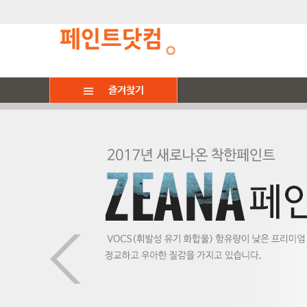
즐겨찾기
페인트
스테인/목공오
건축용페인트
방수/바닥재
페인트
스텐실
생활/철물/잡화
페인트시공
가구 / 방문 / 철재
수성스테인
수성
옥상방수(우레탄)
붓/롤러
스텐실 도안
그래픽/데코스티커
페인트:친환경
일
벽지 / 벽면
워시페인트
유성
바닥재(주차장)에폭시
도구세트
물감/도구류
가구다리
아트페인트
곰팡이 / 결로
오일스테인
퍼티류: 핸디코트/텍스쳐
지하/방/벽 방수제
브러쉬마스터(패드)
마루관련용품
벽화
칠판자석 / 욕실 / 타일
목공오일
기능성/특수페인트
보강방수제/크랙보수제
페인트색상표
손잡이
건물 내.외부
아트 : 부식,펄페인트
스테인제거제
신나/페인트제거제
평형별 세트
메꿈제/실리콘/정착제
옥상방수
스프레이
간판/칠판/메뉴판
에폭시 바닥(주차장)시공
프라이머(젯소)/리무버
철물/잡화
빈티지 매장(쇼룸)
코팅제 : 바니쉬 .왁스
조색제