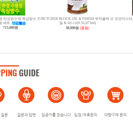
경 탄성방수재 옥상방수 35
BUTCHER BLOCK OIL & FIHISH 부처블락 오
모던마스터
형 세트
일 & 피니쉬0.5L(473ml)
715,000원
38,000원
(품절)
PPING
GUIDE
 질문
질문과 답변
입금자를 찾습니다
입점/제휴문의
대량구매 문의