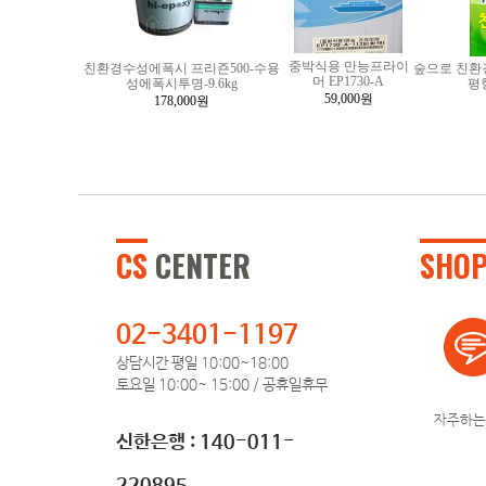
중박식용 만능프라이
친환경수성에폭시 프리죤500-수용
숲으로 친환
머 EP1730-A
성에폭시투명-9.6kg
평
59,000원
178,000원
CS
CENTER
SHO
02-3401-1197
상담시간 평일 10:00~18:00
토요일 10:00~ 15:00 / 공휴일휴무
자주하는
신한은행 : 140-011-