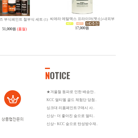
씨애라 메탈맥스 프라이머(젯소)-내외부
즈 부식페인트 철부식 세트
(1)
17,000원
51,000원
(품절)
N
OTICE
★겨울철 동파로 인한 배송안..
KCC 멀티멜 골드 체험단 당첨..
싱크대 리폼페인트구매시 사..
신상~ 더 좋아진 숲으로 멀티..
상품협찬문의
신상~ KCC 숲으로 탄성방수재..