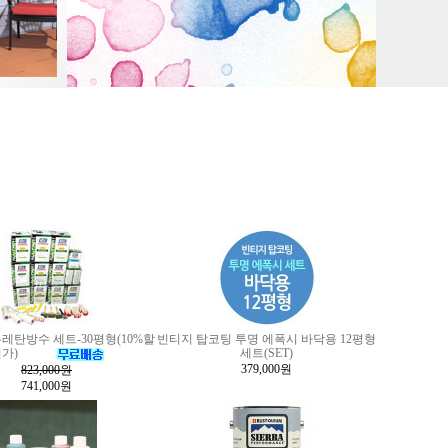
레탄방수 세트-30평형(10%할
빈티지 탑코팅 투명 에폭시 바닥용 12평형
가)
세트(SET)
379,000원
823,000
원
741,000원