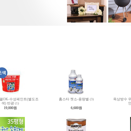
텔OK-수성페인트(별도조
홈스타 젯소-용량별
옥상방수 우
(3)
색) 반광
인
(1)
19,000원
6,600원