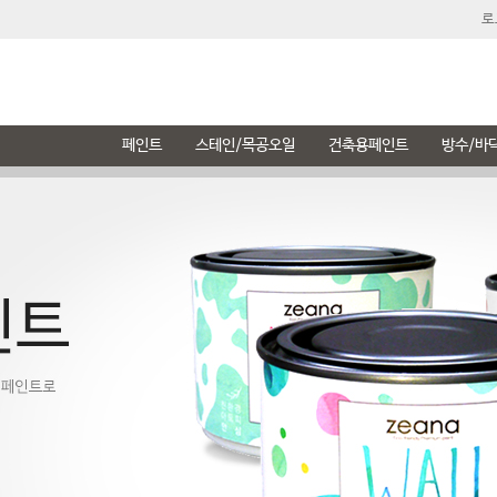
로
페인트
스테인/목공오일
건축용페인트
방수/바
숲으로
리페어 우드필러
브러쉬마스터
친환경 수용성 탄성방수재
부처블락
씨애라 멀티 페인트
시멘트 데코
페인트패드 세트
메꾸미(튜브형)
오일&피니쉬
페인트 시공
AJ-2110
벽면용
모던 빈티지 느낌,시멘트 질감을 그대로 스타일링
FDA 권장사항에 부합되는 식품처리 안정성
하나로 벽면,방문,창문까지 모든 작업가능
상도코팅이 필요없는 신개념 옥상방수제
흠짓나고 구멍뚫린곳 말끔히 보수
가구(목재),철재,벽지,시트지