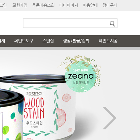
그인
회원가입
주문배송조회
마이페이지
이용안내
장바구니
닥재
페인트도구
스텐실
생활/철물/잡화
페인트시공