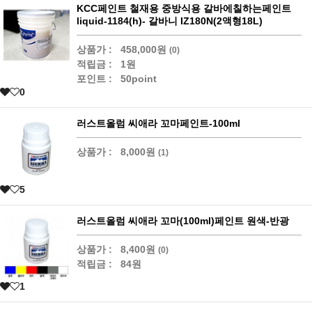
KCC페인트 철재용 중방식용 갈바에칠하는페인트
liquid-1184(h)- 갈바니 IZ180N(2액형18L)
상품가 :
458,000원
(0)
적립금 :
1원
포인트 :
50point
0
러스트올럼 씨애라 꼬마페인트-100ml
상품가 :
8,000원
(1)
5
러스트올럼 씨애라 꼬마(100ml)페인트 원색-반광
상품가 :
8,400원
(0)
적립금 :
84원
1