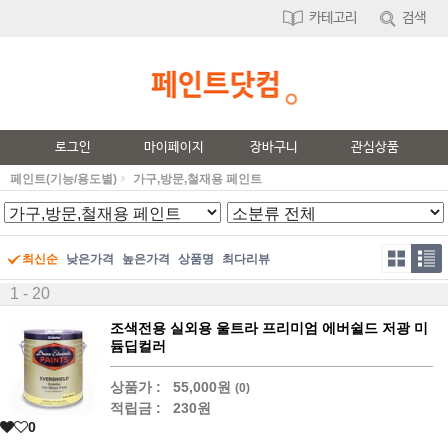
카테고리
검색
로그인
마이페이지
장바구니
관심상품
페인트(기능/용도별)
가구,방문,철재용 페인트
최신순
낮은가격
높은가격
상품명
최다리뷰
1 - 20
조색전용 실외용 울트라 프리미엄 에버쉴드 저광 미
듐딥컬러
상품가 :
55,000원
(0)
적립금 :
230원
0