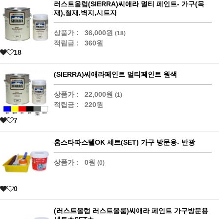
러스트올럼(SIERRA)씨애라 멀티 페인트- 가구(목
재),철재,벽지,시트지
상품가 :
36,000원
(18)
적립금 :
360원
18
(SIERRA)씨애라페인트 멀티페인트 원색
상품가 :
22,000원
(1)
적립금 :
220원
7
홈스타파스텔OK 세트(SET) 가구 방문용- 반광
상품가 :
0원
(0)
0
(러스트올럼 러스트올룸)씨애라 페인트 가구방문용