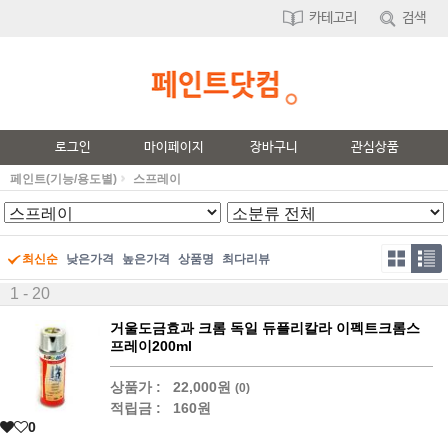
카테고리
검색
로그인
마이페이지
장바구니
관심상품
페인트(기능/용도별)
스프레이
최신순
낮은가격
높은가격
상품명
최다리뷰
1 - 20
거울도금효과 크롬 독일 듀플리칼라 이펙트크롬스
프레이200ml
상품가 :
22,000원
(0)
적립금 :
160원
0