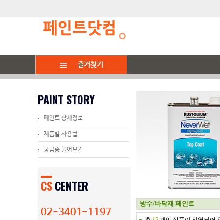
즐겨찾기
페인트
스테인/목공오
건축용페인트
방수/바닥재
페인트 도구
스텐실
생활/철물/잡화
페인트시공
PAINT STORY
가구 / 방문 / 철재
수성스테인
수성
옥상방수(우레탄)
붓/롤러
스텐실 도안
그래픽/데코스티커
페인트:친환경
일
벽지 / 벽면
워시페인트
유성
바닥재(주차장)에폭시
도구세트
물감/도구류
가구다리
아트페인트
곰팡이 / 결로
오일스테인
퍼티류: 핸디코트/텍스쳐
지하/방/벽 방수제
브러쉬마스터(패드)
마루관련용품
벽화
페인트 상세정보
칠판자석 / 욕실 / 타일
목공오일
기능성/특수페인트
보강방수제/크랙보수제
페인트색상표
손잡이
건물 내.외부
제품별 사용법
아트 : 부식,펄페인트
스테인제거제
신나/페인트제거제
평형별 세트
메꿈제/실리콘/정착제
옥상방수
스프레이
간판/칠판/메뉴판
에폭시 바닥(주차장)시공
궁금중 풀어보기
프라이머(젯소)/리무버
철물/잡화
빈티지 매장(쇼룸)
코팅제 : 바니쉬 .왁스
CS
CENTER
조색제
방수/바닥재 페인트
02-3401-1197
총
15
개의 상품이 진열되어 