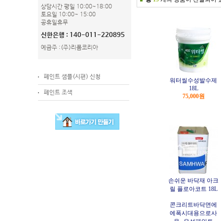
상담시간 평일 10:00~18:00
토요일 10:00~ 15:00
공휴일휴무
신한은행 : 140-011-220895
예금주 :(주)리폼코리아
페인트 샘플(시편) 신청
워터씰수성발수제
18L
페인트 조색
75,000원
손쉬운 바닥재 아크
릴 플로아코트 18L
콘크리트바닥면에
에폭시대용으로사