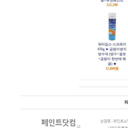
용--유성페인트
121,200
워터킵스 스프레이
650g ★ 곰팡이방지
방수재 (방수+결로
+곰팡이 한번에 해
결) ★
15,000원
회
상점명 : 페인트쇼핑