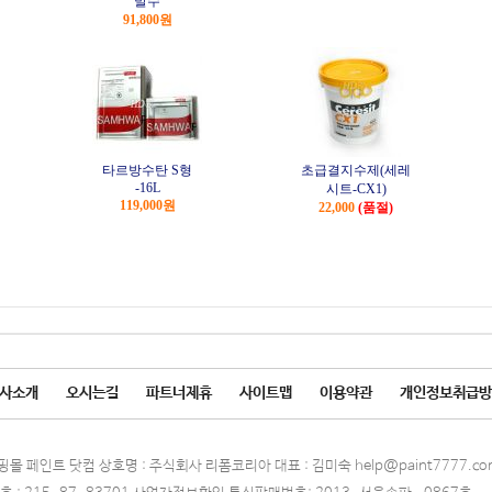
발수
91,800원
타르방수탄 S형
초급결지수제(세레
-16L
시트-CX1)
119,000원
22,000
(품절)
사소개
오시는길
파트너제휴
사이트맵
이용약관
개인정보취급방
몰 페인트 닷컴 상호명 : 주식회사 리폼코리아 대표 : 김미숙 help@paint7777.co