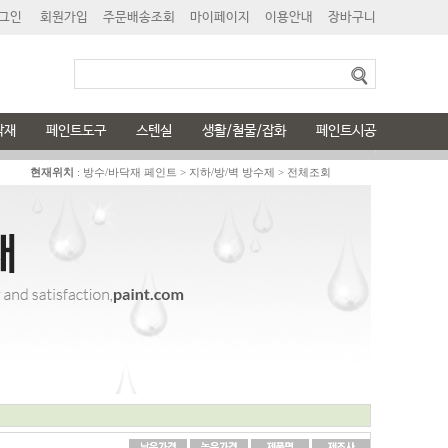
그인
회원가입
주문배송조회
마이페이지
이용안내
장바구니
닥재
페인트도구
스텐실
생활/철물/잡화
페인트시공
현재위치
:
방수/바닥재 페인트
>
지하/방/벽 방수제
>
전체조회