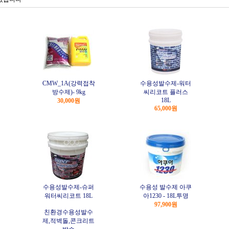
CMW_1A(강력접착
수용성발수제-워터
방수제)- 9kg
씨리코트 플러스
18L
30,000원
65,000원
수용성발수제-슈퍼
수용성 발수제 아쿠
워터씨리코트 18L
아1230 - 18L투명
97,900원
친환경수용성발수
제,적벽돌,콘크리트