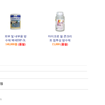
외부 및 내부용 방
마이크로 씰 콘크리
수제 백색DIP-5L
트 침투성 방수제
140,000원
(품절)
15,000
(품절)
침
m