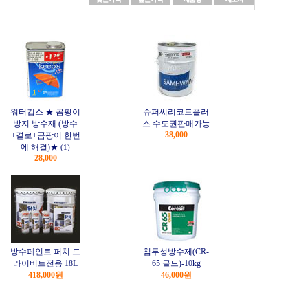
워터킵스 ★ 곰팡이
슈퍼씨리코트플러
방지 방수재 (방수
스 수도권판매가능
38,000
+결로+곰팡이 한번
에 해결)★
(1)
28,000
방수페인트 퍼치 드
침투성방수제(CR-
라이비트전용 18L
65 골드)-10kg
418,000원
46,000원