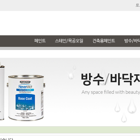
로
페인트
스테인/목공오일
건축용페인트
방수/바
숲으로
리페어 우드필러
브러쉬마스터
친환경 수용성 탄성방수재
부처블락
씨애라 멀티 페인트
시멘트 데코
페인트패드 세트
메꾸미(튜브형)
오일&피니쉬
페인트 시공
AJ-2110
벽면용
모던 빈티지 느낌,시멘트 질감을 그대로 스타일링
FDA 권장사항에 부합되는 식품처리 안정성
하나로 벽면,방문,창문까지 모든 작업가능
상도코팅이 필요없는 신개념 옥상방수제
흠짓나고 구멍뚫린곳 말끔히 보수
가구(목재),철재,벽지,시트지
있습니다