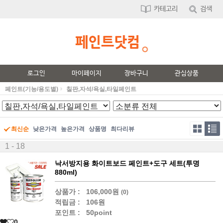
카테고리
검색
로그인
마이페이지
장바구니
관심상품
페인트(기능/용도별)
칠판,자석/욕실,타일페인트
최신순
낮은가격
높은가격
상품명
최다리뷰
1 - 18
낙서방지용 화이트보드 페인트+도구 세트(투명
880ml)
상품가 :
106,000원
(0)
적립금 :
106원
포인트 :
50point
0