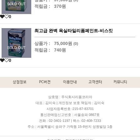
적립금 :
370원
0
최고급 완벽 욕실타일리폼페인트-비스킷
상품가 :
75,000원
(0)
적립금 :
740원
0
상점정보
PC버젼
이용안내
고객센터
커뮤니티
상호명 : 주식회사리폼코리아
대표 : 김미숙 | 개인정보 보호 책임자 : 김미숙
사업자등록번호 :215-87-83701
통신판매업신고번호 : 서울송파 0867호
전화 : 02-3401-1197 | 팩스 :02-408-7233
주소 : 서울특별시 송파구 가락동 15-8번지 성원빌딩 1층