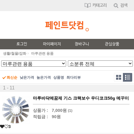
카테고리
검색
로그인
마이페이지
장바구니
관심상품
생활/철물/잡화
마루관련 용품
최신순
낮은가격
높은가격
상품명
최다리뷰
1 - 11
마루바닥메꿈제 기스 크랙보수 우디코크50g 메꾸미
상품가 :
7,000원
(1)
적립금 :
90원
3