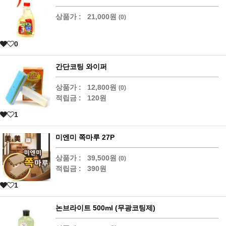
상품가 :
21,000원
(0)
0
간단코팅 와이퍼
상품가 :
12,800원
(0)
적립금 :
120원
1
미엔미 쪽마루 27P
상품가 :
39,500원
(0)
적립금 :
390원
1
논브라이트 500ml (무광코팅제)