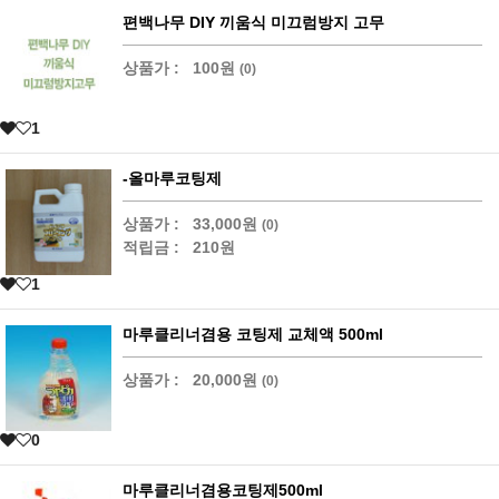
편백나무 DIY 끼움식 미끄럼방지 고무
상품가 :
100원
(0)
1
-올마루코팅제
상품가 :
33,000원
(0)
적립금 :
210원
1
마루클리너겸용 코팅제 교체액 500ml
상품가 :
20,000원
(0)
0
마루클리너겸용코팅제500ml