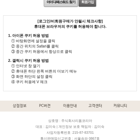
아이디/패스워드 찾기
회원가입
[로그인/비회원구매가 안될시 체크사항]
휴대폰 브라우저의 쿠키를 허용해야 합니다.
1. 아이폰 쿠키 허용 방법
① 바탕화면에 설정을 클릭
② 중간 위치의 Safari를 클릭
③ 중간 쿠키 허용에서 항상으로 클릭
2. 갤럭시 쿠키 허용 방법
① 인터넷 창 열기
② 휴대폰 하단 왼쪽 버튼의 더보기 메뉴
③ 화면 하단의 설정 클릭
④ 쿠키 허용에 V 체크
상점정보
PC버젼
이용안내
고객센터
커뮤니티
상호명 : 주식회사리폼코리아
대표 : 김미숙 | 개인정보 보호 책임자 : 김미숙
사업자등록번호 :215-87-83701
통신판매업신고번호 : 서울송파 0867호