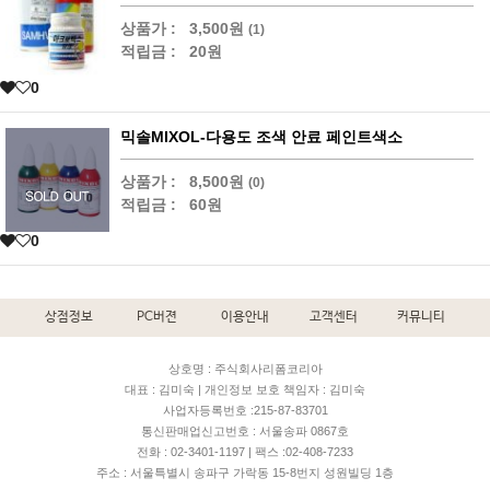
상품가 :
3,500원
(1)
적립금 :
20원
0
믹솔MIXOL-다용도 조색 안료 페인트색소
상품가 :
8,500원
(0)
적립금 :
60원
0
상점정보
PC버젼
이용안내
고객센터
커뮤니티
상호명 : 주식회사리폼코리아
대표 : 김미숙 | 개인정보 보호 책임자 : 김미숙
사업자등록번호 :215-87-83701
통신판매업신고번호 : 서울송파 0867호
전화 : 02-3401-1197 | 팩스 :02-408-7233
주소 : 서울특별시 송파구 가락동 15-8번지 성원빌딩 1층