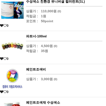
수성색소 친환경 유니버셜 컬러런트(1L)
상품가 :
110,000원
(0)
적립금 :
1원
포인트 :
50point
0
파트너-100ml
상품가 :
4,500원
(0)
적립금 :
35원
0
페인트조색비
상품가 :
3,000원
(0)
0
페인트조색재 수성색소