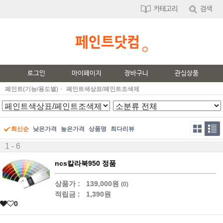
카테고리
검색
로그인
마이페이지
장바구니
관심상품
페인트(기능/용도별)
페인트색상표/페인트조색제
최신순
낮은가격
높은가격
상품명
최다리뷰
1 - 6
ncs칼라북950 정품
상품가 :
139,000원
(0)
적립금 :
1,390원
0