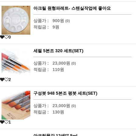
아크릴 원형파레트- 스텐실작업에 좋아요
상품가 :
900원
(0)
적립금 :
9원
0
세필 5본조 320 세트(SET)
상품가 :
23,000원
(0)
적립금 :
110원
2
구성붓 948 5본조 평붓 세트(SET)
상품가 :
23,000원
(0)
적립금 :
130원
1
아크릴물감 12색*7.5ml