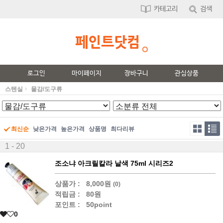
카테고리
검색
로그인
마이페이지
장바구니
관심상품
스텐실
물감/도구류
최신순
낮은가격
높은가격
상품명
최다리뷰
1 - 20
조소냐 아크릴칼라 낱색 75ml 시리즈2
상품가 :
8,000원
(0)
적립금 :
80원
포인트 :
50point
0